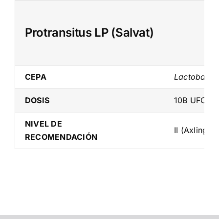
Skip
to
Protransitus LP (Salvat)
content
CEPA
Lactobacill
DOSIS
10B UFCx2/
NIVEL DE
II (Axling e
RECOMENDACIÓN