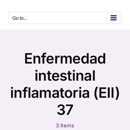
Skip
to
Go to...
content
Enfermedad
intestinal
inflamatoria (EII)
37
3 items