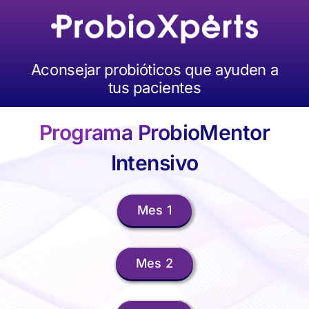
Skip
to
content
Aconsejar probióticos que ayuden a
tus pacientes
Programa ProbioMentor
Intensivo
Mes 1
Mes 2