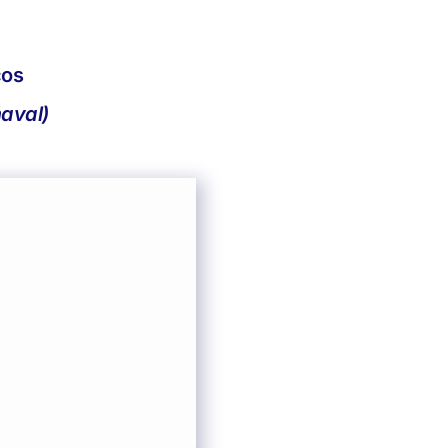
cos
maval)