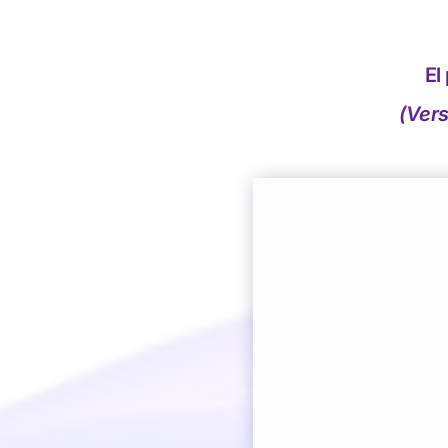
Skip
to
content
El
(Vers