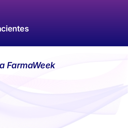
acientes
para FarmaWeek