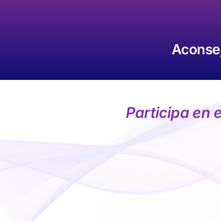
Skip
to
content
Aconsej
Participa en 